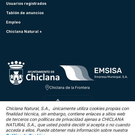
Usuarios registrados
Tablón de anuncios
Empleo
Chiclana Natural +
Chiclana de la Frontera
JUE 6 AGO
29.3ºC
Chiclana Natural, S.A., únicamente utiliza cookies propias con
finalidad técnica,
sin embargo, contiene enlaces a sitios web
de terceros con políticas de privacidad ajenas a CHICLANA
16.2 Km/h
0 %
NATURAL S.A., que usted podrá decidir si acepta o no cuando
acceda a ellos. Puede obtener más información sobre nuestra