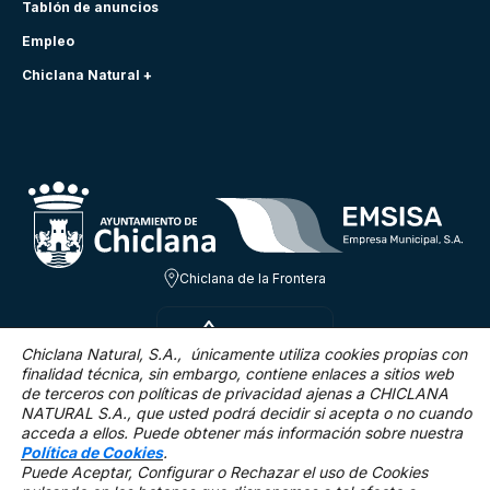
Tablón de anuncios
Empleo
Chiclana Natural +
Chiclana de la Frontera
JUE 6 AGO
28.9ºC
Chiclana Natural, S.A., únicamente utiliza cookies propias con
finalidad técnica,
sin embargo, contiene enlaces a sitios web
de terceros con políticas de privacidad ajenas a CHICLANA
13.8 Km/h
0 %
NATURAL S.A., que usted podrá decidir si acepta o no cuando
acceda a ellos. Puede obtener más información sobre nuestra
Política de Cookies
.
Puede Aceptar, Configurar o Rechazar el uso de Cookies