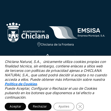
Chiclana de la Frontera
JUE 6 AGO
21.8ºC
Chiclana Natural, S.A., únicamente utiliza cookies propias con
finalidad técnica,
sin embargo, contiene enlaces a sitios web
de terceros con políticas de privacidad ajenas a CHICLANA
3.1 Km/h
0 %
NATURAL S.A., que usted podrá decidir si acepta o no cuando
acceda a ellos. Puede obtener más información sobre nuestra
Política de Cookies
.
Puede Aceptar, Configurar o Rechazar el uso de Cookies
pulsando en los botones que disponemos a tal efecto a
continuación.
Mapa Web
Accesibilidad
Política de privacidad.
Aviso legal
Política de cookies
Cerrar el banner 
Aceptar
Rechazar
©2025 Chiclana Natural
Ajustes