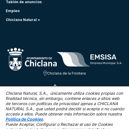
Tablón de anuncios
Empleo
Chiclana Natural +
Chiclana de la Frontera
JUE 6 AGO
24.3ºC
Chiclana Natural, S.A., únicamente utiliza cookies propias con
finalidad técnica,
sin embargo, contiene enlaces a sitios web
de terceros con políticas de privacidad ajenas a CHICLANA
2.5 Km/h
0 %
NATURAL S.A., que usted podrá decidir si acepta o no cuando
acceda a ellos. Puede obtener más información sobre nuestra
Política de Cookies
.
Puede Aceptar, Configurar o Rechazar el uso de Cookies