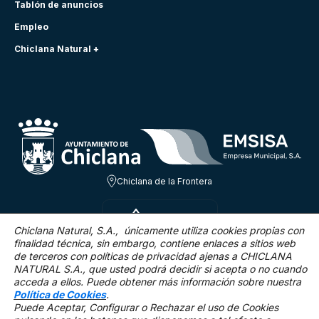
Tablón de anuncios
Empleo
Chiclana Natural +
Chiclana de la Frontera
VIE 7 AGO
23.8ºC
Chiclana Natural, S.A., únicamente utiliza cookies propias con
finalidad técnica,
sin embargo, contiene enlaces a sitios web
de terceros con políticas de privacidad ajenas a CHICLANA
1.8 Km/h
0 %
NATURAL S.A., que usted podrá decidir si acepta o no cuando
acceda a ellos. Puede obtener más información sobre nuestra
Política de Cookies
.
Puede Aceptar, Configurar o Rechazar el uso de Cookies