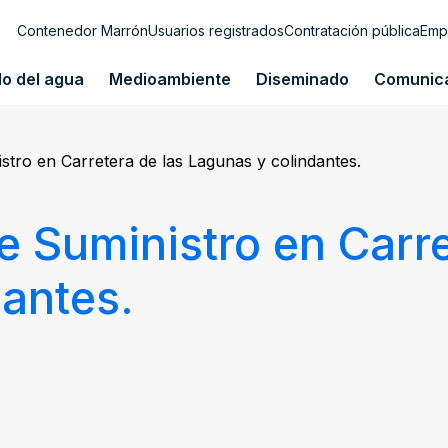
Contenedor Marrón
Usuarios registrados
Contratación pública
Emp
lo del agua
Medioambiente
Diseminado
Comunic
stro en Carretera de las Lagunas y colindantes.
e Suministro en Carre
antes.