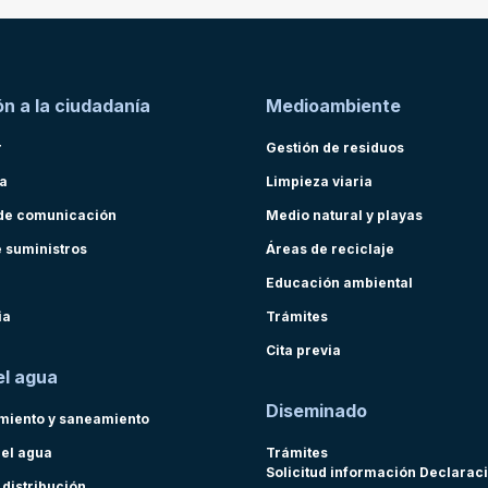
n a la ciudadanía
Medioambiente
r
Gestión de residuos
ra
Limpieza viaria
de comunicación
Medio natural y playas
e suministros
Áreas de reciclaje
Educación ambiental
ia
Trámites
Cita previa
el agua
Diseminado
miento y saneamiento
del agua
Trámites
Solicitud información Declarac
 distribución