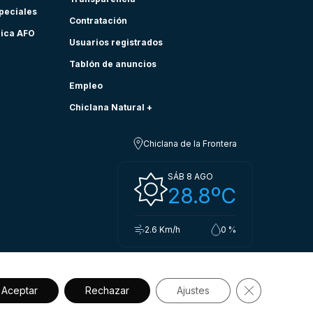
speciales
Contratación
nica AFO
Usuarios registrados
Tablón de anuncios
Empleo
Chiclana Natural +
Chiclana de la Frontera
SÁB 8 AGO
28.8ºC
2.6 Km/h
0 %
Cerrar el ba
Aceptar
Rechazar
Ajustes
sibilidad
Política de privacidad.
Aviso legal
Política de cookies