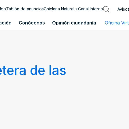
leo
Tablón de anuncios
Chiclana Natural +
Canal Interno
Aviso
ación
Conócenos
Opinión ciudadanía
Oficina Vir
tera de las