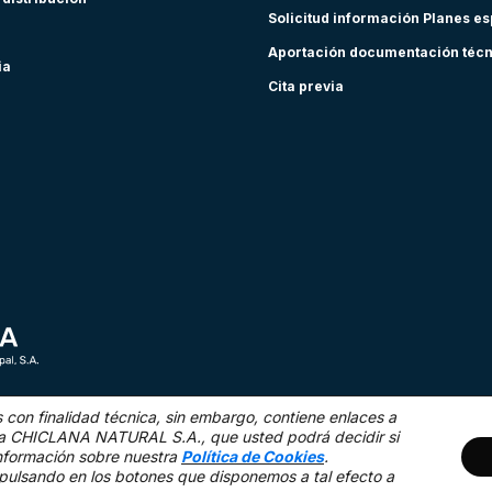
Solicitud información Planes e
Aportación documentación téc
ia
Cita previa
s con finalidad técnica,
sin embargo, contiene enlaces a
as a CHICLANA NATURAL S.A., que usted podrá decidir si
nformación sobre nuestra
Política de Cookies
.
Mapa Web
Acce
pulsando en los botones que disponemos a tal efecto a