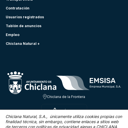
Contratación
Usuarios registrados
Tablón de anuncios
Empleo
Chiclana Natural +
Chiclana de la Frontera
SÁB 8 AGO
31.7ºC
Chiclana Natural, S.A., únicamente utiliza cookies propias con
finalidad técnica,
sin embargo, contiene enlaces a sitios web
de terceros con políticas de privacidad ajenas a CHICLANA