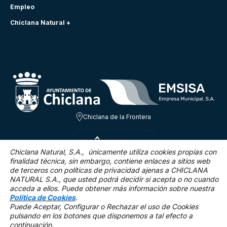
Empleo
Chiclana Natural +
Chiclana de la Frontera
JUE 6 AGO
21.8ºC
Chiclana Natural, S.A., únicamente utiliza cookies propias con
finalidad técnica,
sin embargo, contiene enlaces a sitios web
de terceros con políticas de privacidad ajenas a CHICLANA
3.1 Km/h
0 %
NATURAL S.A., que usted podrá decidir si acepta o no cuando
acceda a ellos. Puede obtener más información sobre nuestra
Política de Cookies
.
Puede Aceptar, Configurar o Rechazar el uso de Cookies
pulsando en los botones que disponemos a tal efecto a
continuación.
Mapa Web
Accesibilidad
Política de privacidad.
Aviso legal