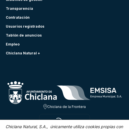
Transparencia
Contratación
Usuarios registrados
Tablón de anuncios
Empleo
Chiclana Natural +
Chiclana de la Frontera
LUN 10 AGO
23ºC
Chiclana Natural, S.A., únicamente utiliza cookies propias con