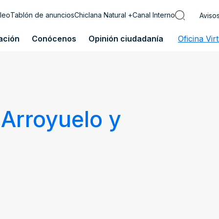
leo
Tablón de anuncios
Chiclana Natural +
Canal Interno
Aviso
ación
Conócenos
Opinión ciudadanía
Oficina Vir
 Arroyuelo y