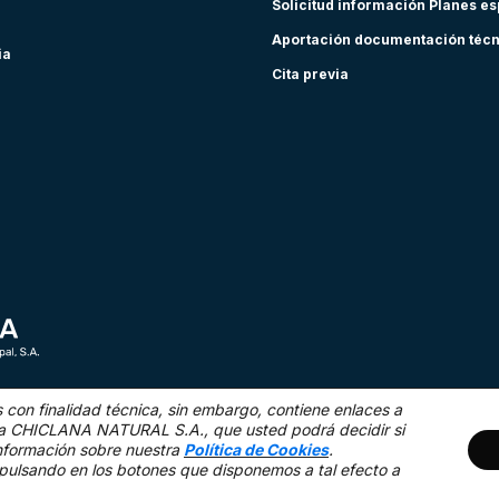
Solicitud información Planes e
Aportación documentación téc
ia
Cita previa
s con finalidad técnica,
sin embargo, contiene enlaces a
as a CHICLANA NATURAL S.A., que usted podrá decidir si
nformación sobre nuestra
Política de Cookies
.
Mapa Web
Acce
pulsando en los botones que disponemos a tal efecto a