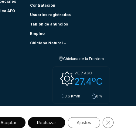
speciales
Contratación
nica AFO
Usuarios registrados
Tablón de anuncios
Empleo
Chiclana Natural +
Chiclana de la Frontera
VIE 7 AGO
27.4ºC
3.6 Km/h
0 %
Cerrar el ba
Aceptar
Rechazar
Ajustes
sibilidad
Política de privacidad.
Aviso legal
Política de cookies