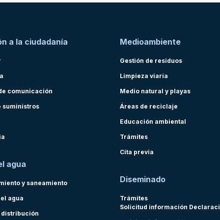
n a la ciudadanía
Medioambiente
r
Gestión de residuos
ra
Limpieza viaria
de comunicación
Medio natural y playas
e suministros
Áreas de reciclaje
Educación ambiental
ia
Trámites
Cita previa
el agua
Diseminado
miento y saneamiento
del agua
Trámites
Solicitud información Declarac
 distribución