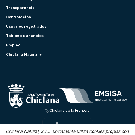
Transparencia
Contratación
Usuarios registrados
Tablón de anuncios
Empleo
Chiclana Natural +
Chiclana de la Frontera
DOM 9 AGO
21.6ºC
Chiclana Natural, S.A., únicamente utiliza cookies propias con