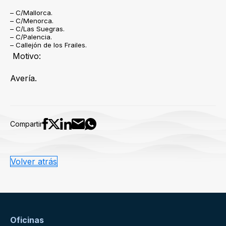
– C/Mallorca.
– C/Menorca.
– C/Las Suegras.
– C/Palencia.
– Callejón de los Frailes.
Motivo:
Avería.
Compartir
Volver atrás
Oficinas