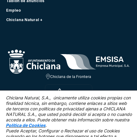
Tablón de anuncios
Empleo
Chiclana Natural +
Chiclana de la Frontera
VIE 7 AGO
26ºC
Chiclana Natural, S.A., únicamente utiliza cookies propias con
finalidad técnica,
sin embargo, contiene enlaces a sitios web
de terceros con políticas de privacidad ajenas a CHICLANA
1.9 Km/h
0 %
NATURAL S.A., que usted podrá decidir si acepta o no cuando
acceda a ellos. Puede obtener más información sobre nuestra
Política de Cookies
.
Puede Aceptar, Configurar o Rechazar el uso de Cookies
pulsando en los botones que disponemos a tal efecto a