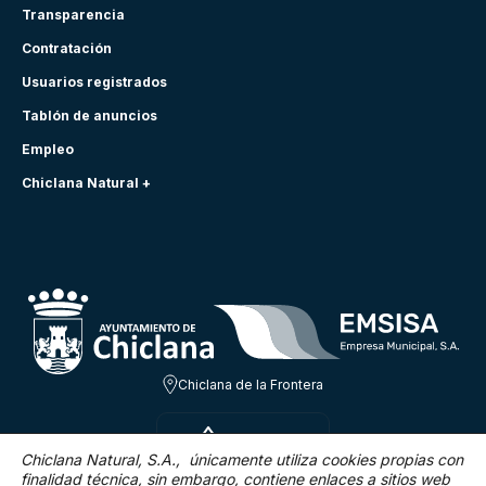
Transparencia
Contratación
Usuarios registrados
Tablón de anuncios
Empleo
Chiclana Natural +
Chiclana de la Frontera
JUE 6 AGO
28ºC
Chiclana Natural, S.A., únicamente utiliza cookies propias con
finalidad técnica,
sin embargo, contiene enlaces a sitios web