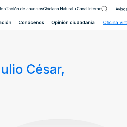
leo
Tablón de anuncios
Chiclana Natural +
Canal Interno
Aviso
ación
Conócenos
Opinión ciudadanía
Oficina Vir
ulio César,