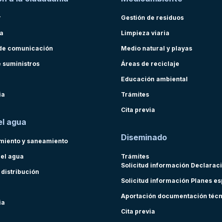
r
Gestión de residuos
ra
Limpieza viaria
de comunicación
Medio natural y playas
e suministros
Áreas de reciclaje
Educación ambiental
ia
Trámites
Cita previa
el agua
Diseminado
miento y saneamiento
del agua
Trámites
Solicitud información Declarac
 distribución
Solicitud información Planes e
Aportación documentación téc
ia
Cita previa