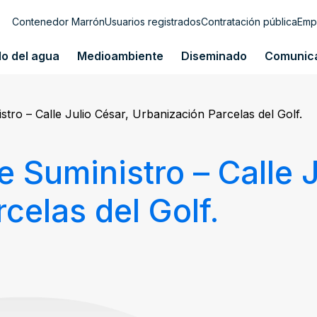
Contenedor Marrón
Usuarios registrados
Contratación pública
Emp
lo del agua
Medioambiente
Diseminado
Comunic
tro – Calle Julio César, Urbanización Parcelas del Golf.
 Suministro – Calle J
celas del Golf.