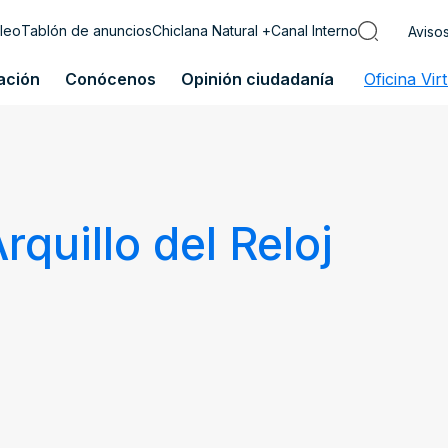
leo
Tablón de anuncios
Chiclana Natural +
Canal Interno
Aviso
ación
Conócenos
Opinión ciudadanía
Oficina Vir
rquillo del Reloj