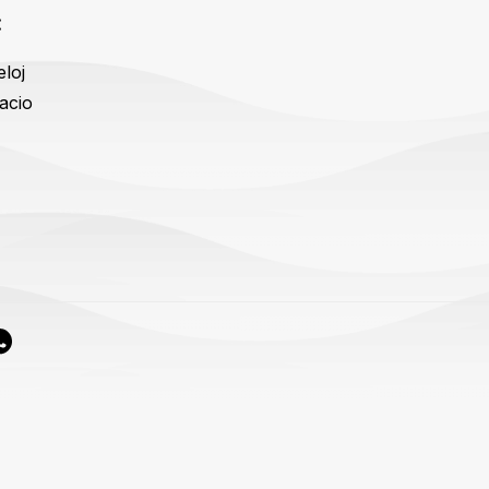
:
eloj
acio