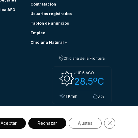
speciales
Contratación
nica AFO
Usuarios registrados
Tablón de anuncios
Empleo
Chiclana Natural +
Chiclana de la Frontera
JUE 6 AGO
28.5ºC
11 Km/h
0 %
Cerrar el ba
Aceptar
Rechazar
Ajustes
sibilidad
Política de privacidad.
Aviso legal
Política de cookies