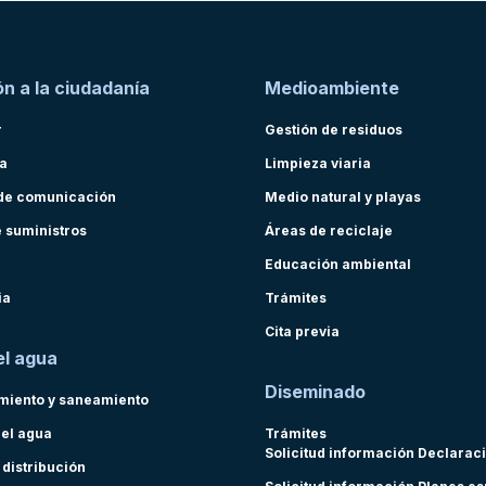
n a la ciudadanía
Medioambiente
r
Gestión de residuos
ra
Limpieza viaria
de comunicación
Medio natural y playas
e suministros
Áreas de reciclaje
Educación ambiental
ia
Trámites
Cita previa
el agua
Diseminado
miento y saneamiento
del agua
Trámites
Solicitud información Declarac
 distribución