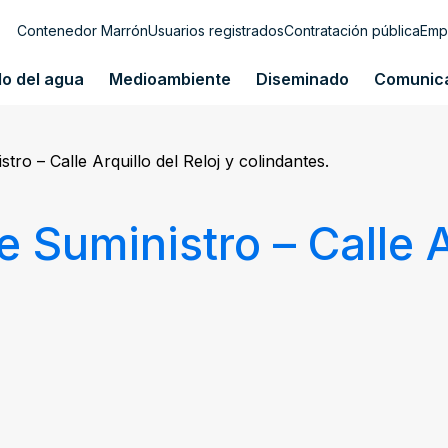
Contenedor Marrón
Usuarios registrados
Contratación pública
Emp
lo del agua
Medioambiente
Diseminado
Comunic
tro – Calle Arquillo del Reloj y colindantes.
 Suministro – Calle A