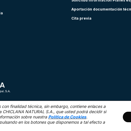
Solicitud información Planes e
Aportación documentación téc
ia
Cita previa
s con finalidad técnica,
sin embargo, contiene enlaces a
as a CHICLANA NATURAL S.A., que usted podrá decidir si
nformación sobre nuestra
Política de Cookies
.
Mapa Web
Acce
pulsando en los botones que disponemos a tal efecto a