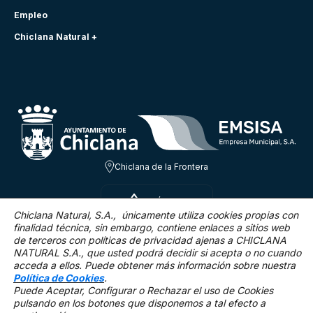
Empleo
Chiclana Natural +
Chiclana de la Frontera
SÁB 8 AGO
21.6ºC
Chiclana Natural, S.A., únicamente utiliza cookies propias con
finalidad técnica,
sin embargo, contiene enlaces a sitios web
de terceros con políticas de privacidad ajenas a CHICLANA
0.7 Km/h
0 %
NATURAL S.A., que usted podrá decidir si acepta o no cuando
acceda a ellos. Puede obtener más información sobre nuestra
Política de Cookies
.
Puede Aceptar, Configurar o Rechazar el uso de Cookies
pulsando en los botones que disponemos a tal efecto a