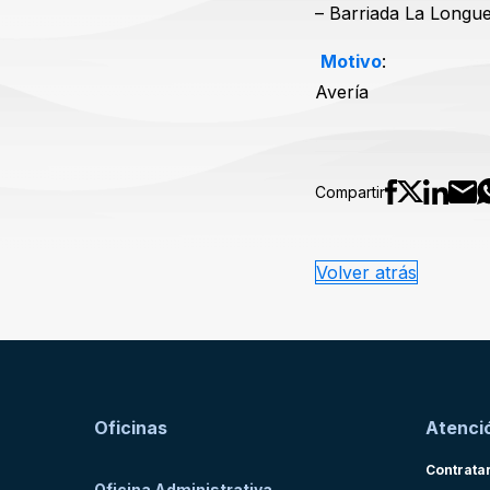
– Barriada La Longue
Motivo
:
Avería
Compartir
Volver atrás
Oficinas
Atenció
Contrata
Oficina Administrativa