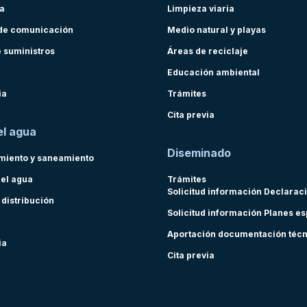
ra
Limpieza viaria
de comunicación
Medio natural y playas
e suministros
Áreas de reciclaje
Educación ambiental
ia
Trámites
Cita previa
el agua
Diseminado
miento y saneamiento
del agua
Trámites
Solicitud información Declarac
 distribución
Solicitud información Planes e
Aportación documentación téc
ia
Cita previa