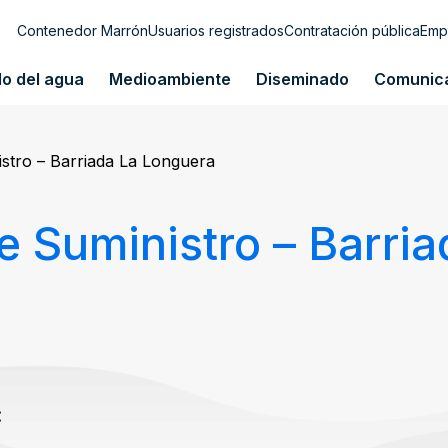
Contenedor Marrón
Usuarios registrados
Contratación pública
Emp
lo del agua
Medioambiente
Diseminado
Comunic
stro – Barriada La Longuera
e Suministro – Barri
: