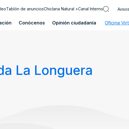
leo
Tablón de anuncios
Chiclana Natural +
Canal Interno
Aviso
ación
Conócenos
Opinión ciudadanía
Oficina Vir
ada La Longuera