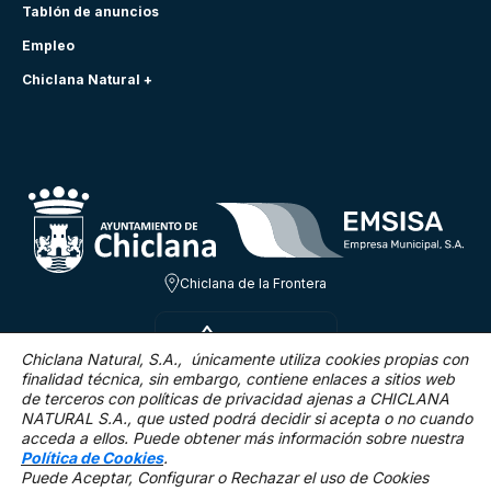
Tablón de anuncios
Empleo
Chiclana Natural +
Chiclana de la Frontera
DOM 9 AGO
29.4ºC
Chiclana Natural, S.A., únicamente utiliza cookies propias con
finalidad técnica,
sin embargo, contiene enlaces a sitios web
de terceros con políticas de privacidad ajenas a CHICLANA
17.5 Km/h
0 %
NATURAL S.A., que usted podrá decidir si acepta o no cuando
acceda a ellos. Puede obtener más información sobre nuestra
Política de Cookies
.
Puede Aceptar, Configurar o Rechazar el uso de Cookies